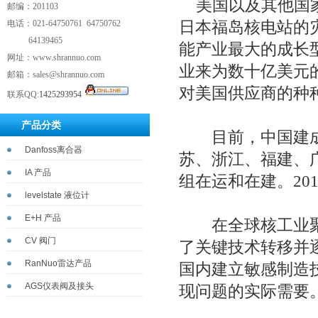
美国以及其他国
邮编：201103
电话：021-64750761 64750762
日本福岛核电站的
64139465
能产业最大的成长
网址：www.shrannuo.com
业来为数十亿美元
邮箱：sales@shrannuo.com
对美国供应商的种
联系QQ:
1425293954
产品分类
目前，中国建成
Danfoss离合器
苏、浙江、福建、广
IA 产品
组在运和在建。20
levelstate 液位计
E+H 产品
在全球核工业聚
CV 阀门
了关键技术转移并
RanNuo雷达产品
国内建立敏感制造
AGS仪表阀及接头
现问题的实际需要