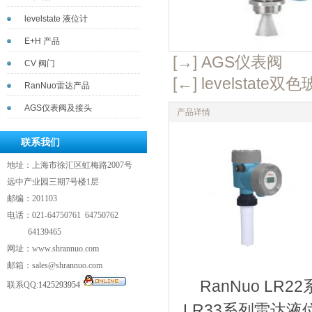
levelstate 液位计
E+H 产品
[→] AGS仪表阀
CV 阀门
[←] levelstat
RanNuo雷达产品
AGS仪表阀及接头
产品详情
联系我们
地址：上海市徐汇区虹梅路2007
号
远中产业园三期7号楼1层
邮编：201103
电话：021-64750761 64750762
64139465
网址：
www.shrannuo.com
邮箱：
sales@shrannuo.com
RanNu
联系
QQ:
1425293954
LR33系列雷达液